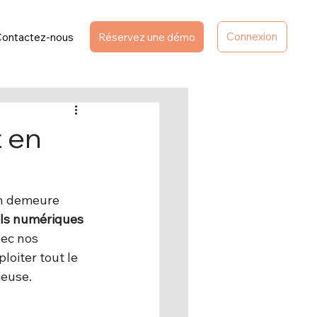
Connexion
Contactez-nous
Réservez une démo
 en
on demeure 
ils numériques 
vec nos 
loiter tout le 
ieuse.