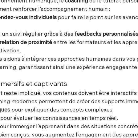
onnement numérique, le 
coaching
 ou le tutorat perso
mment renforcer l’accompagnement humain :
endez-vous individuels
 pour faire le point sur les avanc
un suivi régulier grâce à des 
feedbacks personnalisé
relation de proximité
 entre les formateurs et les appr
tivation.
s aidons à intégrer ces approches humaines dans vos 
arning, garantissant ainsi une expérience engageante
mersifs et captivants
 reste impliqué, vos contenus doivent être interactifs e
rning modernes permettent de créer des supports immer
ques
 pour expliquer des concepts complexes.
 pour évaluer les connaissances en temps réel.
pour immerger l’apprenant dans des situations concrèt
bien conçus, vous augmentez l’engagement des appre