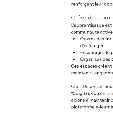
renforçant leur app
Créez des comm
L’apprentissage est 
communauté active s
Ouvrez des 
for
d’échanger.
Encouragez le p
Organisez des 
Ces espaces créent 
maintenir l’engagem
Chez Dstanciel, nou
% digitaux ou en 
bl
aidons à maintenir c
plateforme e-learni