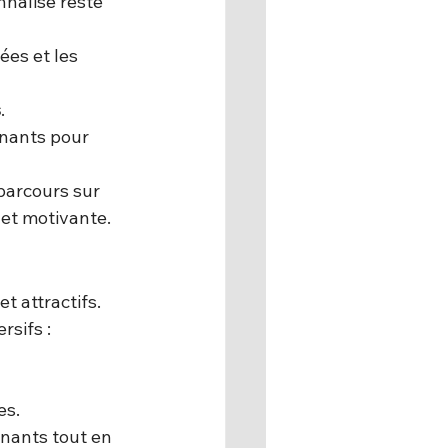
nnalisé reste 
ées et les 
s
.
enants pour 
parcours sur 
 et motivante.
t attractifs. 
sifs :
es.
nants tout en 