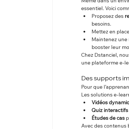
Même dans un envir
essentiel. Voici co
Proposez des 
r
besoins.
Mettez en place 
Maintenez une 
booster leur mo
Chez Dstanciel, nou
une plateforme e-le
Des supports im
Pour que l’apprenant
Les solutions e-lea
Vidéos dynami
Quiz interactifs
Études de cas
 
Avec des contenus 