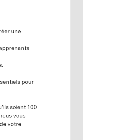
réer une 
 apprenants 
s.
sentiels pour 
ils soient 100 
 nous vous 
de votre 