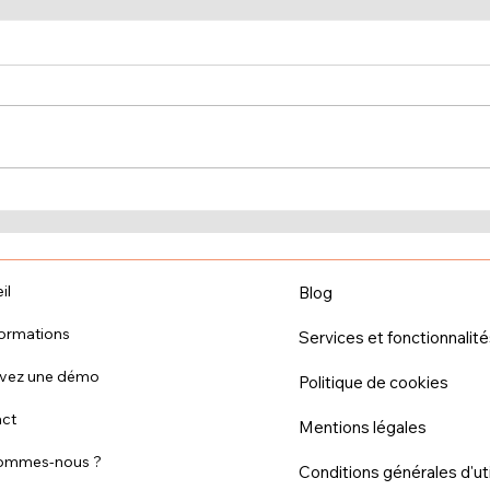
Microlearning, mobile
Crée
learning, blended learning :
enga
quelles différences ?
form
il
Blog
ormations
Services et fonctionnalit
rvez une démo
Politique de cookies
ct
Mentions légales
sommes-nous ?
Conditions générales d'uti