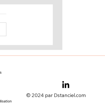
r du contenu
geant pour la
ation : un vrai métier
és
​© 2024 par Dstanciel.com
lisation