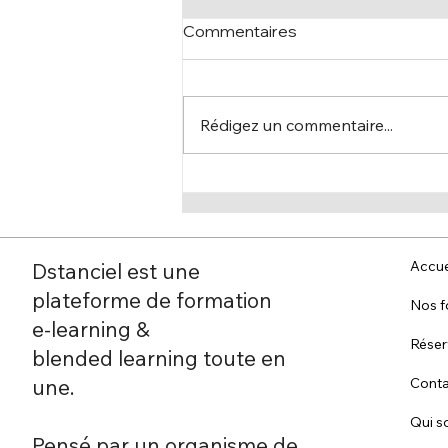
Commentaires
Rédigez un commentaire...
Formation à distance :
comment garder la
motivation tout au long de
son parcours
Accue
Dstanciel est une
d’apprentissage
plateforme de formation
Nos f
e-learning &
Rése
blended learning toute en
Conta
une.
Qui 
Pensé par un organisme de