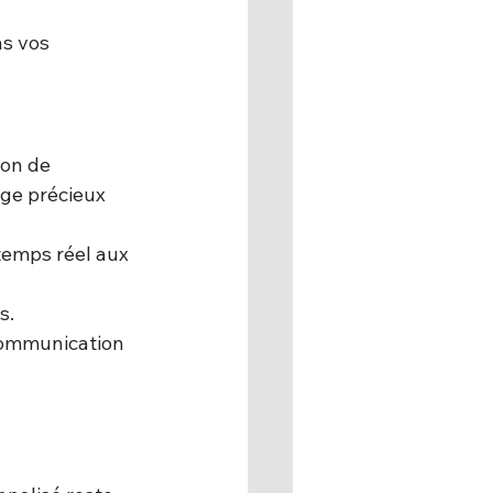
s vos 
ion de 
ge précieux 
temps réel aux 
s.
communication 