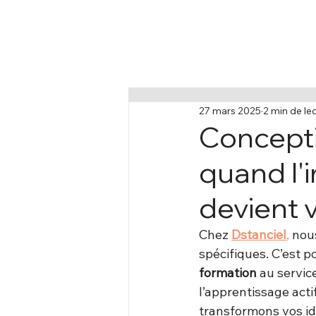
27 mars 2025
2 min de le
Concepti
quand l'
devient v
Chez 
Dstanciel
,
 nou
spécifiques. C’est 
formation
 au servic
l’apprentissage act
transformons vos id