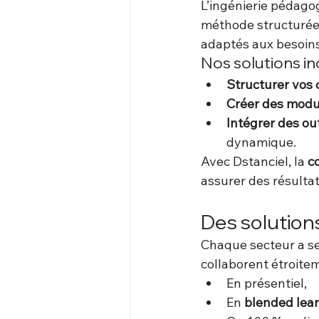
L’ingénierie pédagog
méthode structurée 
adaptés aux besoin
Nos solutions inc
Structurer vos
Créer des modul
Intégrer des ou
dynamique.
Avec Dstanciel, la 
c
assurer des résulta
Des solutio
Chaque secteur a se
collaborent étroite
En présentiel,
En 
blended lea