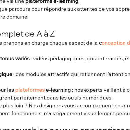
ne via une 
plateforme e-learning
,
ue parcours pour répondre aux attentes de vos appre
tre domaine.
omplet de A à Z
s prenons en charge chaque aspect de la 
c
onception d
tenus variés
 : vidéos pédagogiques, quiz interactifs, é
gique
 : des modules attractifs qui retiennent l’attentio
ur les 
plateformes
 e-learning
 : nos experts veillent à 
grent parfaitement dans les outils numériques.
re plus loin ? Nos designers vous accompagnent pour r
ent fonctionnels, mais également visuellement percu