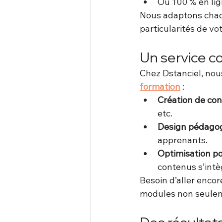
Ou 100 % en lig
Nous adaptons chaq
particularités de vo
Un service c
Chez Dstanciel, nou
formation
 :
Création de con
etc.
Design pédago
apprenants.
Optimisation po
contenus s’intè
Besoin d’aller enco
modules non seulem