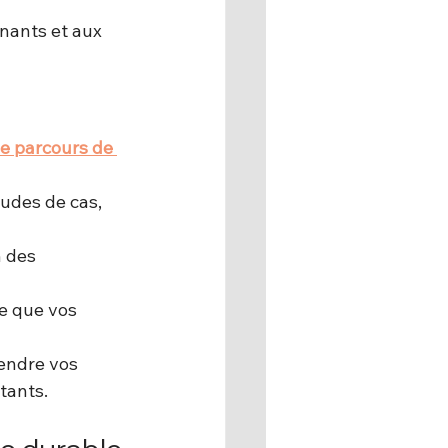
nants et aux 
e parcours de 
tudes de cas, 
n des 
ce que vos 
endre vos 
tants.