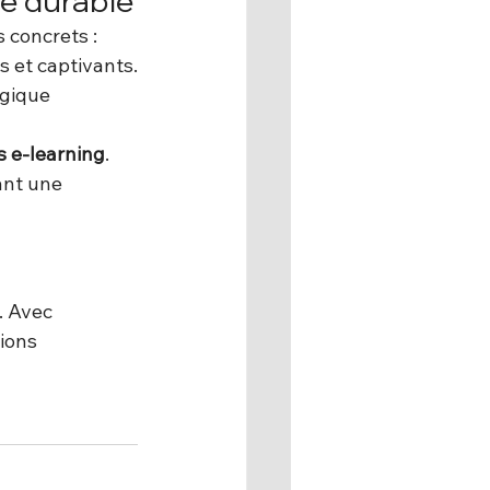
ge durable
 concrets :
s et captivants.
gique 
 e-learning
.
ant une 
. Avec 
ions 