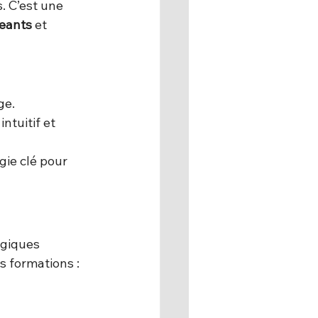
. C’est une 
eants
 et 
ge.
ntuitif et 
gie clé pour 
ogiques 
s formations :