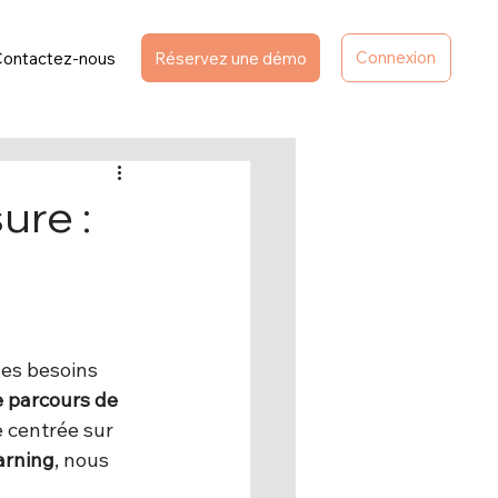
Connexion
Contactez-nous
Réservez une démo
ure :
es besoins 
 parcours de 
 centrée sur 
arning
, nous 