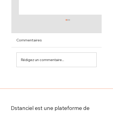
Commentaires
Rédigez un commentaire...
Formation à distance et autonomie :
comment apprendre efficacement sans
présentiel grâce à Dstanciel
Dstanciel est une plateforme de