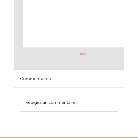
Commentaires
Rédigez un commentaire...
Et si concevoir une bonne formation,
c’était comme écrire un bon scénario ?