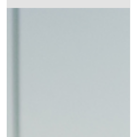
26 févr.
3 min de lecture
Formation à distance et autonomie :
comment apprendre efficacement
sans présentiel grâce à Dstanciel
La formation à distance n’est plus une solution par
défaut ou une alternative de secours. En 2025, elle
s’impose comme un mode d’apprentissage à part
entière