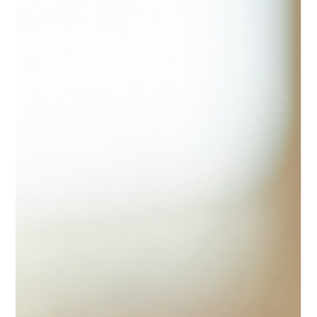
plus exigeants : ils attendent des contenus clairs,
utiles, interactifs et faciles à consommer. Pourtant, de
nombreux modules e-learning souffrent encore d’un
manque de structure, ce qui entraîne une baisse de
l’attention, de l’engagement et du taux de complétion.