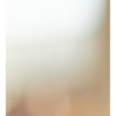
Apprendre à distance n’a jamais été aussi accessible.
En 2025, les formations en ligne ne se limitent plus à
des vidéos et des quiz : elles s’appuient sur des
technologies