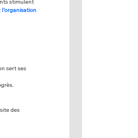
nts stimulent 
 
l’organisation 
n sert ses 
ogrès.
ssite des 