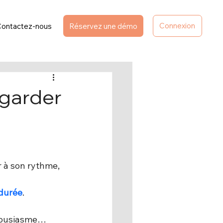
Connexion
Contactez-nous
Réservez une démo
 garder
r à son rythme, 
 durée
.
housiasme… 