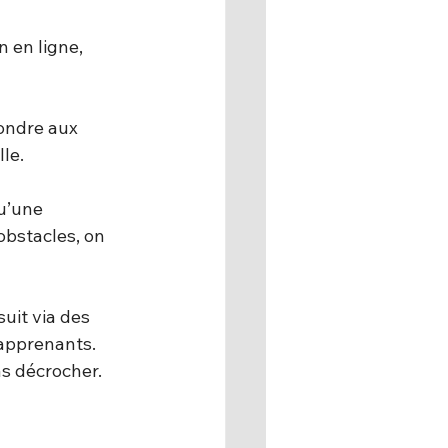
 en ligne, 
ondre aux 
lle.
u’une 
obstacles, on 
uit via des 
 apprenants.
as décrocher.