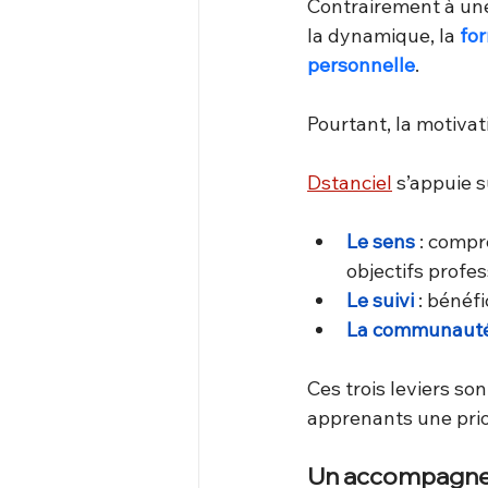
Contrairement à une 
la dynamique, la 
for
personnelle
.
Pourtant, la motivati
Dstanciel
 s’appuie s
Le sens
 : comp
objectifs profes
Le suivi
 : bénéf
La communaut
Ces trois leviers so
apprenants une prio
Un accompagnem