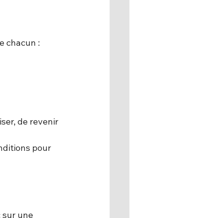
e chacun :
ser, de revenir 
nditions pour 
c sur une 