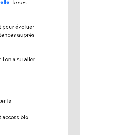
elle
 de ses 
t pour évoluer 
tences auprès 
’on a su aller 
er la 
t accessible 