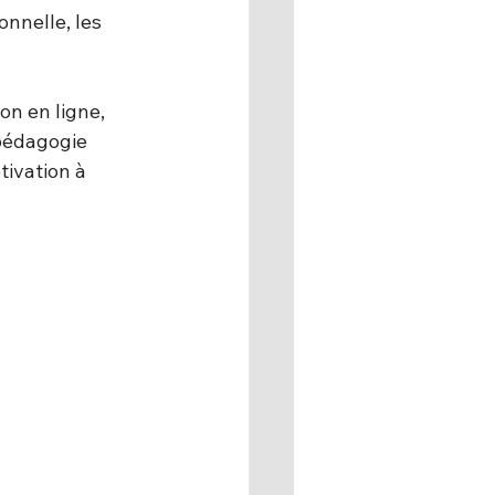
onnelle, les 
on en ligne, 
pédagogie 
ivation à 