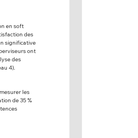
n en soft 
isfaction des 
 significative 
perviseurs ont 
lyse des 
au 4).
 mesurer les 
tion de 35 % 
étences 