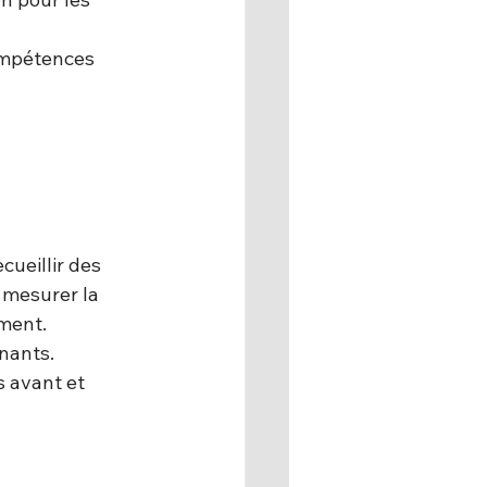
compétences 
cueillir des 
 mesurer la 
ment.
enants.
 avant et 