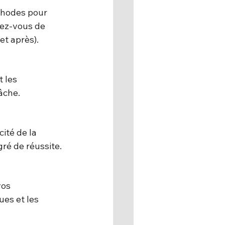
éthodes pour 
rez-vous de 
et après).
 les 
tâche.
ité de la 
gré de réussite.
vos 
es et les 