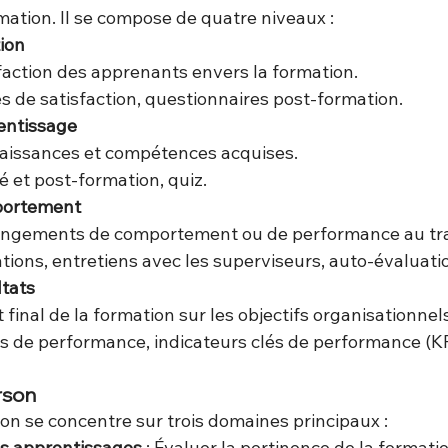
tion. Il se compose de quatre niveaux :
tion
faction des apprenants envers la formation.
es de satisfaction, questionnaires post-formation.
entissage
naissances et compétences acquises.
ré et post-formation, quiz.
portement
angements de comportement ou de performance au tra
ations, entretiens avec les superviseurs, auto-évaluati
ltats
final de la formation sur les objectifs organisationnels
es de performance, indicateurs clés de performance (KP
rson
n se concentre sur trois domaines principaux :
es apprentissages
 : Évaluer la pertinence de la formati