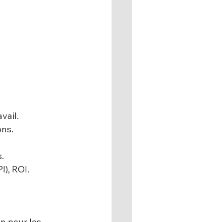
vail.
ons.
.
I), ROI.
on pour les 