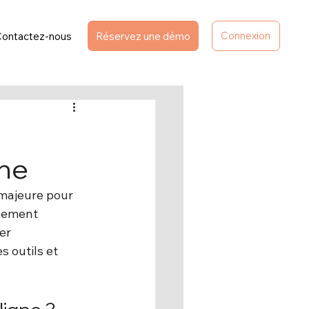
Connexion
Contactez-nous
Réservez une démo
gne
majeure pour 
ulement 
er 
s outils et 