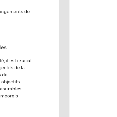
changements de 
les 
, il est crucial 
ectifs de la 
s de 
objectifs 
esurables, 
temporels 