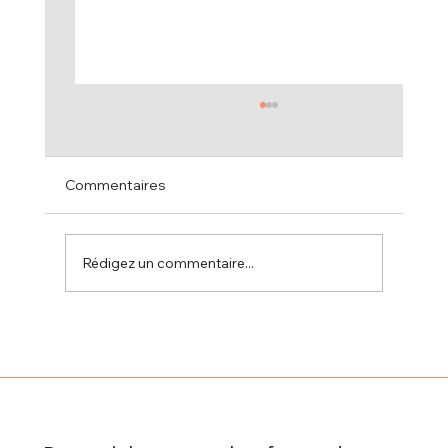
Commentaires
Rédigez un commentaire...
Pourquoi certifier vos équipes avec la
certification FPA (formateur pour
adultes) ?